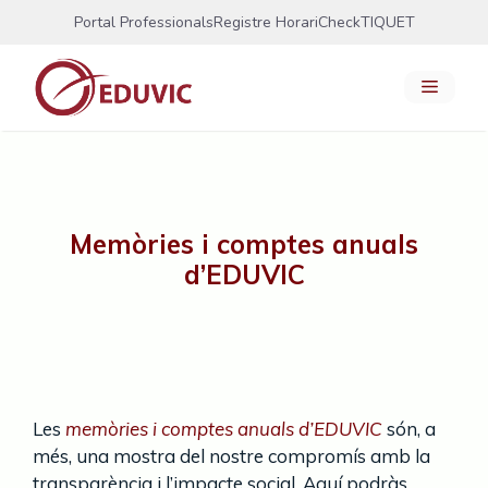
Vés
Portal Professionals
Registre Horari
CheckTIQUET
al
contingut
Menú
Memòries i comptes anuals
d’EDUVIC
Les
memòries i comptes anuals d’EDUVIC
són, a
més, una mostra del nostre compromís amb la
transparència i l’impacte social. Aquí podràs