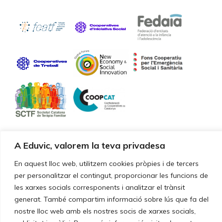
A Eduvic, valorem la teva privadesa
Certificacions de qualitat
En aquest lloc web, utilitzem cookies pròpies i de tercers
Els nostres serveis i la gestió estan certificats segons la norma
per personalitzar el contingut, proporcionar les funcions de
UNE-EN ISO 9001:2015
les xarxes socials corresponents i analitzar el trànsit
generat. També compartim informació sobre lús que fa del
nostre lloc web amb els nostres socis de xarxes socials,