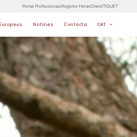
Portal Professionals
Registre Horari
CheckTIQUET
 Europeus
Notícies
Contacta
CAT