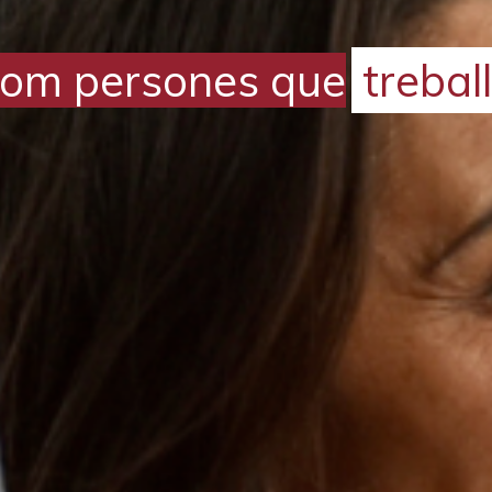
ue
treballem per la tran