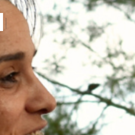
sformació social
|