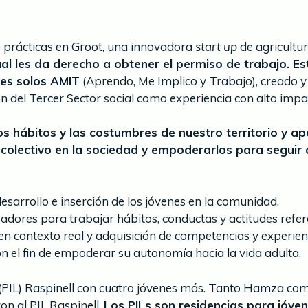
 prácticas en Groot, una innovadora
start up
de agricultur
ual les da derecho a obtener el permiso de trabajo. E
tes solos AMIT
(Aprendo, Me Implico y Trabajo), creado 
n del Tercer Sector social como experiencia con alto impa
los hábitos y las costumbres de nuestro territorio y a
e colectivo en la sociedad y empoderarlos para seguir 
esarrollo e inserción de los jóvenes en la comunidad.
izadores para trabajar hábitos, conductas y actitudes refer
en contexto real y adquisición de competencias y experienc
on el fin de empoderar su autonomía hacia la vida adulta.
 (PIL) Raspinell con cuatro jóvenes más. Tanto Hamza com
on al PIL Raspinell.
Los PILs son residencias para jóve