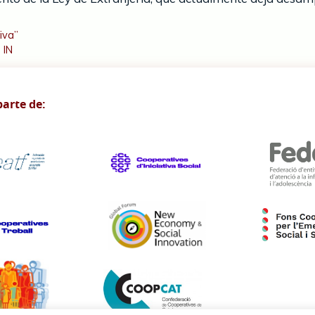
tiva”
 IN
arte de: