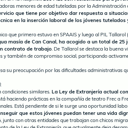
jadoras menores de edad tuteladas por la Administración
ervicio que tiene por objetivo dar respuesta a situaci
cnica en la inserción laboral de los jóvenes tutelado
 chico que primero estuvo en SPAAIS y luego al PIL Tallar
tigua masía de Can Canal, ha acogido a un total de 25
en contrato de trabajo
. De Tallarol se destaca la buena v
s y también de compromiso social, participando activamen
presa su preocupación por las dificultades administrativas
:
 condiciones similares.
La Ley de Extranjería actual con
está haciendo prácticas en la compañía de teatro Frec a Fre
nales. Está pendiente de si le surge una oportunidad labo
eguir que estos jóvenes puedan tener una vida digna
, junto con otras entidades que trabajan con chicos migra
ento de la Ley de Extranjería, que actualmente deja desam