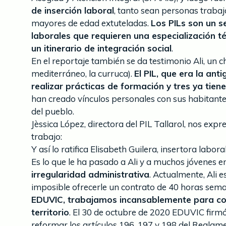
de inserción laboral
, tanto sean personas traba
mayores de edad extuteladas.
Los PILs son un s
laborales que requieren una especialización té
un itinerario de integración social
.
En el reportaje también se da testimonio Ali, un
mediterráneo, la curruca).
El PIL, que era la an
realizar prácticas de formación y tres ya tien
han creado vínculos personales con sus habitante
del pueblo.
Jèssica López, directora del PIL Tallarol, nos ex
trabajo:
Y así lo ratifica Elisabeth Guilera, insertora laboral
Es lo que le ha pasado a Ali y a muchos jóvenes en
irregularidad administrativa
. Actualmente, Ali 
imposible ofrecerle un contrato de 40 horas sema
EDUVIC, trabajamos incansablemente para cons
territorio
. El 30 de octubre de 2020 EDUVIC firmó
reformar los artículos 196, 197 y 198 del Reglam