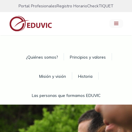
Saltar
Portal Profesionales
Registro Horario
CheckTIQUET
al
contenido
Menú
¿Quiénes somos?
Principios y valores
Misión y visión
Historia
Las personas que formamos EDUVIC