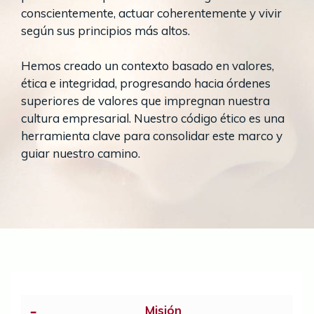
las necesidades que nos muestran las
conscientemente, actuar coherentemente y vivir
personas, tanto niñas como adultas,
según sus principios más altos.
con las que compartimos nuestro
espacio profesional, lo que nos ha
Hemos creado un contexto basado en valores,
llevado a buscar nuestra
ética e integridad, progresando hacia órdenes
especialización desde la apertura y la
superiores de valores que impregnan nuestra
sensibilidad hacia el entorno, el
cultura empresarial. Nuestro código ético es una
sentido de comunidad, la capacidad
herramienta clave para consolidar este marco y
de innovación, el aprendizaje en
guiar nuestro camino.
equipo, la construcción de una visión
compartida y el
pensamiento
sistémico
.
Misión