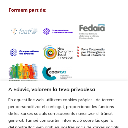
Formem part de:
A Eduvic, valorem la teva privadesa
Certificacions de qualitat
En aquest lloc web, utilitzem cookies pròpies i de tercers
per personalitzar el contingut, proporcionar les funcions
de les xarxes socials corresponents i analitzar el trànsit
Els nostres serveis i la gestió estan certificats segons la norma
UNE-EN ISO 9001:2015
generat. També compartim informació sobre lús que fa
del nostre lloc web amb els nostres socis de xarxes socials,