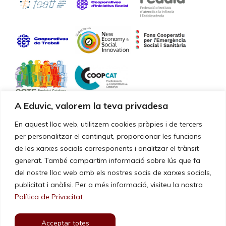
A Eduvic, valorem la teva privadesa
Certificacions de qualitat
En aquest lloc web, utilitzem cookies pròpies i de tercers
per personalitzar el contingut, proporcionar les funcions
de les xarxes socials corresponents i analitzar el trànsit
Els nostres serveis i la gestió estan certificats segons la norma
UNE-EN ISO 9001:2015
generat. També compartim informació sobre lús que fa
del nostre lloc web amb els nostres socis de xarxes socials,
publicitat i anàlisi. Per a més informació, visiteu la nostra
Política de Privacitat
.
Acceptar totes