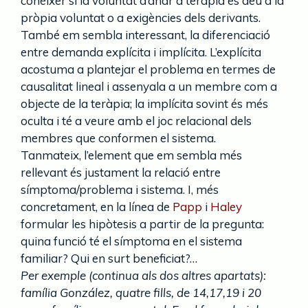
conèixer si la voluntat d’anar a teràpia es deu a la
pròpia voluntat o a exigències dels derivants.
També em sembla interessant, la diferenciació
entre demanda explícita i implícita. L’explícita
acostuma a plantejar el problema en termes de
causalitat lineal i assenyala a un membre com a
objecte de la teràpia; la implícita sovint és més
oculta i té a veure amb el joc relacional dels
membres que conformen el sistema.
Tanmateix, l’element que em sembla més
rellevant és justament la relació entre
símptoma/problema i sistema. I, més
concretament, en la línea de
Papp
i
Haley
formular les hipòtesis a partir de la pregunta:
quina funció té el símptoma en el sistema
familiar? Qui en surt beneficiat?…
Per exemple (continua als dos altres apartats):
família González, quatre fills, de 14,17,19 i 20