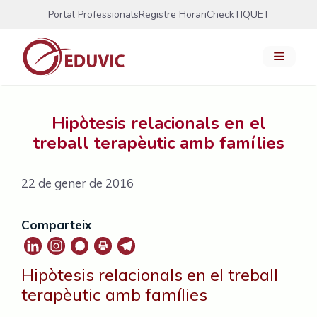
Vés
Portal Professionals
Registre Horari
CheckTIQUET
al
contingut
Menú
Hipòtesis relacionals en el
treball terapèutic amb famílies
22 de gener de 2016
Comparteix
Hipòtesis relacionals en el treball
terapèutic amb famílies