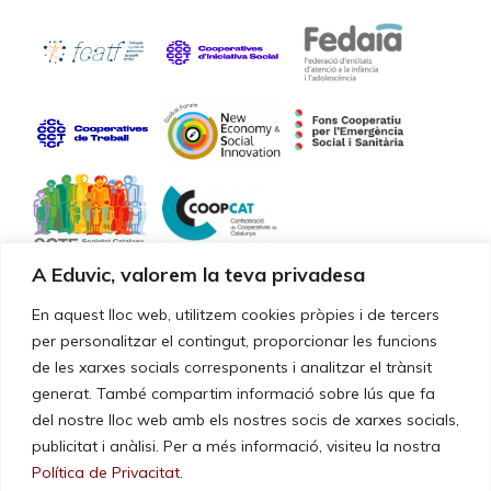
A Eduvic, valorem la teva privadesa
Certificaciones de calidad
En aquest lloc web, utilitzem cookies pròpies i de tercers
per personalitzar el contingut, proporcionar les funcions
de les xarxes socials corresponents i analitzar el trànsit
Nuestros servicios y gestión están certificados según la norma
UNE-EN ISO 9001:2015
generat. També compartim informació sobre lús que fa
del nostre lloc web amb els nostres socis de xarxes socials,
publicitat i anàlisi. Per a més informació, visiteu la nostra
Política de Privacitat
.