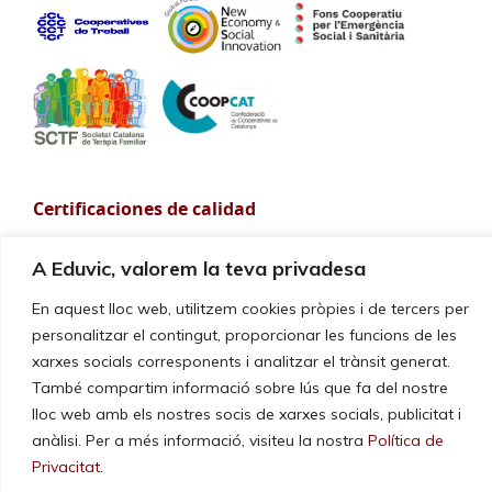
Certificaciones de calidad
Nuestros servicios y gestión están certificados según la norma
A Eduvic, valorem la teva privadesa
UNE-EN ISO 9001:2015
En aquest lloc web, utilitzem cookies pròpies i de tercers per
personalitzar el contingut, proporcionar les funcions de les
xarxes socials corresponents i analitzar el trànsit generat.
També compartim informació sobre lús que fa del nostre
lloc web amb els nostres socis de xarxes socials, publicitat i
anàlisi. Per a més informació, visiteu la nostra
Política de
Privacitat
.