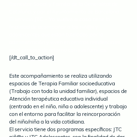
Bienestar Social y Familia de la Generalitat de
Cataluña, y por el Ayuntamiento de Barcelona.
El servicio
JTC – Yo vuelvo a casa
tiene la
finalidad de acompañar a los niñ@s y
adolescentes que estan tutelados por la
administración y viven en centros residenciales,
en el proceso de retorno con sus familias.
[/dt_call_to_action]
Este acompañamiento se realiza utilizando
espacios de Terapia Familiar socioeducativa
(Trabajo con toda la unidad familiar), espacios de
Atención terapéutica educativa individual
(centrado en el niño, niña o adolescente) y trabajo
con el entorno para facilitar la reincorporación
del niño/niña a la vida cotidiana.
El servicio tiene dos programas específicos: JTC
niñ@s y JTC Adolescentes, con la finalidad de dar