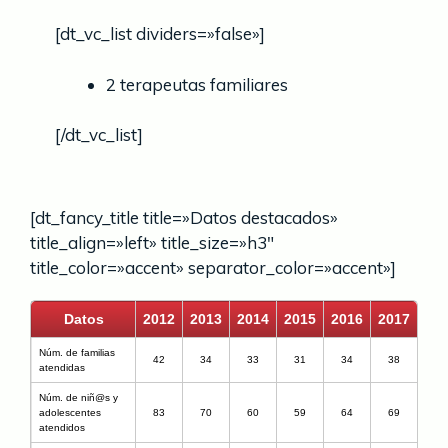
[dt_vc_list dividers=»false»]
2 terapeutas familiares
[/dt_vc_list]
[dt_fancy_title title=»Datos destacados»
title_align=»left» title_size=»h3″
title_color=»accent» separator_color=»accent»]
Datos
2012
2013
2014
2015
2016
2017
Núm. de familias
42
34
33
31
34
38
atendidas
Núm. de niñ@s y
adolescentes
83
70
60
59
64
69
atendidos