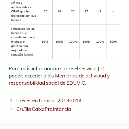
Niñ@s y
adolescentes en
CRAE que han
25
19
20
17
18
–
regresado con sus
familias
Porcentaje de las
familias que
consideran que al
finalitzar el
95%
100%
100%
100%
100%
100%
proceso han
mejorado su
situación familiar
Para más información sobre el servicio JTC
podéis acceder a las
Memorias de actividad y
responsabilidad social de EDUVIC
.
Crecer en familia · 2013·2014
Cruïlla CaixaProInfancia