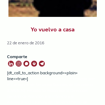
Yo vuelvo a casa
22 de enero de 2016
Comparte
[dt_call_to_action background=»plain»
line=»true»]
Servicio impulsado y contratado por
el Consorcio de Servicios Sociales de Barcelona
(CSSBCN), entidad formada por la Dirección
General de Atención a la Infancia y la
Adolescencia (DGAIA) del Departamento de