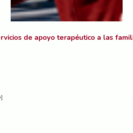
rvicios de apoyo terapéutico a las famil
»]
 a las familias con dificultades de relación que afectan al
nación con otros profesionales implicados con la familia (
inámicos y flexibles que se adaptan a las diferentes realid
s o privados.