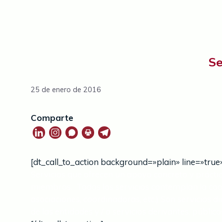
Se
25 de enero de 2016
Comparte
[dt_call_to_action background=»plain» line=»true
Servicios que ofrecen un apoyo concreto y práctico
miembros. Todos los servicios contemplan la coordi
asociaciones, coordinadoras, etc.) Son servicios d
de las entidades y / o servicios derivantes, público