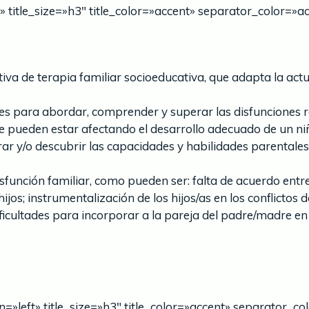
ft» title_size=»h3″ title_color=»accent» separator_color=»a
va de terapia familiar socioeducativa, que adapta la actua
des para abordar, comprender y superar las disfunciones 
que pueden estar afectando el desarrollo adecuado de un ni
r y/o descubrir las capacidades y habilidades parentales 
isfunción familiar, como pueden ser: falta de acuerdo entr
jos; instrumentalización de los hijos/as en los conflictos 
ificultades para incorporar a la pareja del padre/madre en
ign=»left» title_size=»h3″ title_color=»accent» separator_c