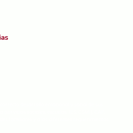
ias
 correcto desarrollo emocional y social de sus
servicios sociales, escuelas, IES, CSMIJ, CAP,
ades familiares y a los diferentes requerimientos