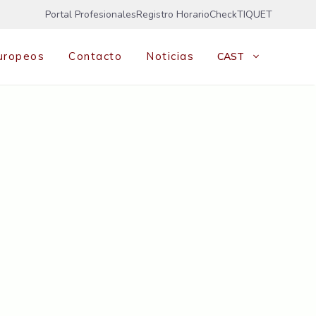
Portal Profesionales
Registro Horario
CheckTIQUET
uropeos
Contacto
Noticias
CAST