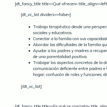
[dt_fancy_title title=»Qué ofrecen» title_align=»le
[dt_vc_list dividers=»false»]
Trabajo terapéutico desde una perspecti
sociales y educativos.
Conectar a la familia con sus capacida
Abordar las dificultades de la familia 
Ayudar a los padres y madres a recupera
de una parentalidad positiva.
Trabajar los aspectos concretos de la d
comunicación deficiente entre padres e hi
hogar; confusión de roles y funciones; d
[/dt_vc_list]
[dt_fancy_title title=»En qué se concreta» title_al