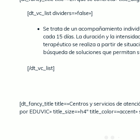
[dt_vc_list dividers=»false»]
Se trata de un acompañamiento individua
cada 15 días. La duración y la intensid
terapéutico se realiza a partir de situa
búsqueda de soluciones que permitan su
[/dt_vc_list]
[dt_fancy_title title=»Centros y servicios de atenc
por EDUVIC» title_size=»h4″ title_color=»accent»