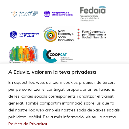
A Eduvic, valorem la teva privadesa
Certificaciones de calidad
En aquest lloc web, utilitzem cookies pròpies i de tercers
per personalitzar el contingut, proporcionar les funcions
de les xarxes socials corresponents i analitzar el trànsit
Nuestros servicios y gestión están certificados según la norma
UNE-EN ISO 9001:2015
generat. També compartim informació sobre lús que fa
del nostre lloc web amb els nostres socis de xarxes socials,
publicitat i anàlisi. Per a més informació, visiteu la nostra
Política de Privacitat
.