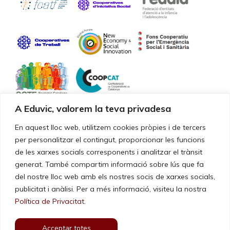
A Eduvic, valorem la teva privadesa
Certificacions de qualitat
En aquest lloc web, utilitzem cookies pròpies i de tercers
per personalitzar el contingut, proporcionar les funcions
de les xarxes socials corresponents i analitzar el trànsit
Els nostres serveis i la gestió estan certificats segons la norma
UNE-EN ISO 9001:2015
generat. També compartim informació sobre lús que fa
del nostre lloc web amb els nostres socis de xarxes socials,
publicitat i anàlisi. Per a més informació, visiteu la nostra
Política de Privacitat
.
Acceptar totes